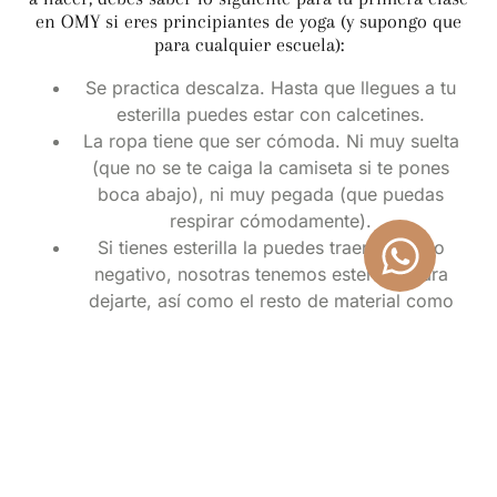
en OMY si eres principiantes de yoga (y supongo que
para cualquier escuela):
Se practica descalza. Hasta que llegues a tu
esterilla puedes estar con calcetines.
La ropa tiene que ser cómoda. Ni muy suelta
(que no se te caiga la camiseta si te pones
boca abajo), ni muy pegada (que puedas
respirar cómodamente).
Si tienes esterilla la puedes traer. En caso
negativo, nosotras tenemos esterillas para
dejarte, así como el resto de material como
mantas, ladrillos, cinturones, cojines o sillas, si
se necesitarán.
No comer antes de la práctica.
Hasta aquí los detalles más técnicos para tu primera
clase.
Por último, indicar, que como nos pasó en nuestras