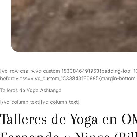
[vc_row css=».vc_custom_1533846491963{padding-top: 10% 
before» css=».vc_custom_1533843160985{margin-bottom: 
Talleres de Yoga Ashtanga
[/vc_column_text][vc_column_text]
Talleres de Yoga en 