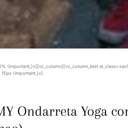
!important;}»][vc_column][vc_column_text el_class=»av5-
15px !important;}»]
OMY Ondarreta Yoga co